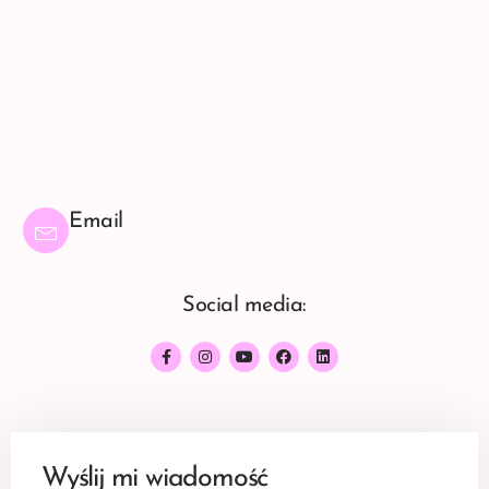
rozmowa do niczego nie zobowiązuje, a wiele wyjaśnia.
W razie pytań pisz śmiało.
Z miłością i w miłości
Monika Dabkiewicz
Email
dojrzalekobietycwicza@gmail.com
Social media:
Wyślij mi wiadomość